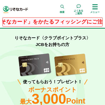
よくある
検索
メニュー
ご質問
カード」をかたるフィッシングにご注意くだ
検 索
りそなカード〈クラブポイントプラス〉
JCBをお持ちの方
使ってもらおう！プレゼント！
ボーナスポイント
3
000
,
Point
最大