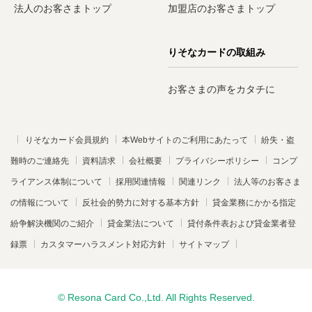
法人のお客さまトップ
加盟店のお客さまトップ
りそなカードの取組み
お客さまの声をカタチに
りそなカード会員規約
本Webサイトのご利用にあたって
紛失・盗
難時のご連絡先
資料請求
会社概要
プライバシーポリシー
コンプ
ライアンス体制について
採用関連情報
関連リンク
法人等のお客さま
の情報について
反社会的勢力に対する基本方針
貸金業務にかかる指定
紛争解決機関のご紹介
貸金業法について
貸付条件表および貸金業者登
録票
カスタマーハラスメント対応方針
サイトマップ
© Resona Card Co.,Ltd. All Rights Reserved.