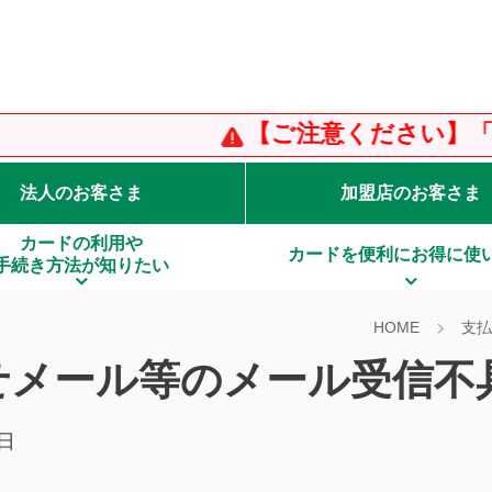
【ご注意ください】「り
法人のお客さま
加盟店のお客さま
カードの利用や
カードを便利にお得に使
手続き方法が知りたい
HOME
支払
せメール等のメール受信不
4日