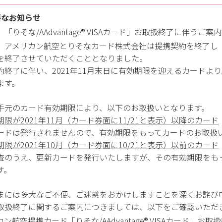
要なお知らせ
「りそな/AAdvantage® VISAカード」お取扱終了に伴うご案内
アメリカン航空とりそなカード株式会社は提携契約を終了し「りそな/
を終了させていただくこととなりました。
約終了に伴い、2021年11月末日に有効期限を迎えるカードより
ます。
手元のカード有効期限により、以下のお取扱いとなります。
期限が2021年11月（カード券面に11/21と表示）以降のカード
ードは発行されませんので、有効期限をもってカードのお取扱
期限が2021年10月（カード券面に10/21と表示）以前のカード
査のうえ、更新カードを発行いたしますが、その有効期限をも
す。
まには多大なご不便、ご迷惑をおかけしますことを深くお詫び
取扱終了に関するご案内につきましては、以下をご確認いただ
ン航空提携カード「りそな/AAdvantage® VISAカード」お