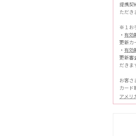
提携契
ただき
※１お
・
有効
更新カ
・
有効
更新審
だきま
お客さ
カード
アメリカ