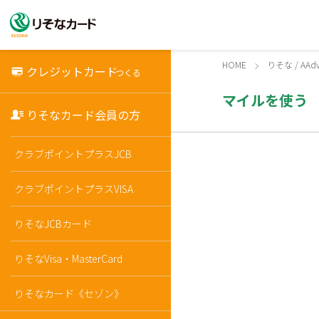
HOME
りそな / AAdv
クレジットカード
つくる
マイルを使う
りそなカード会員の方
クラブポイントプラスJCB
クラブポイントプラスVISA
りそなJCBカード
りそなVisa・MasterCard
りそなカード《セゾン》