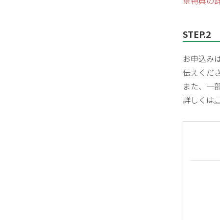
※特典の
STEP.2
お申込みは
伝えくだ
また、一部
詳しくは