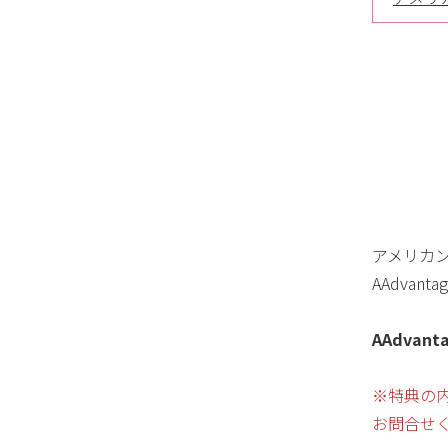
アメリカ
AAdva
AAdva
※特典の内
お問合せ