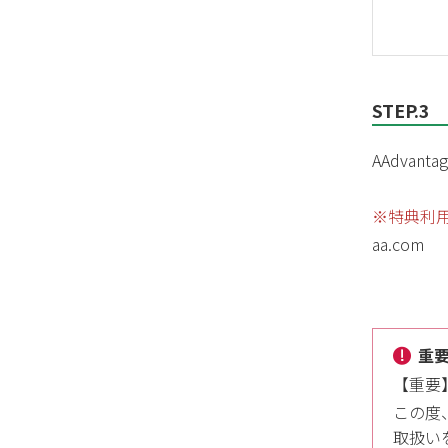
STEP.3
AAdva
※特典利
aa.com
重
【重要】
この度、
取扱い