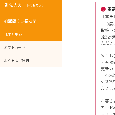
法人カード
のお客さま
重
【重要】
加盟店のお客さま
この度、
取扱い
JCB加盟店
提携契
ただき
ギフトカード
※１お
よくあるご質問
・
有効
更新カ
・
有効
更新審
だきま
お客さ
カード
アメリカ