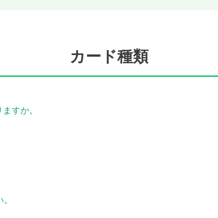
カード種類
りますか。
。
。
い。